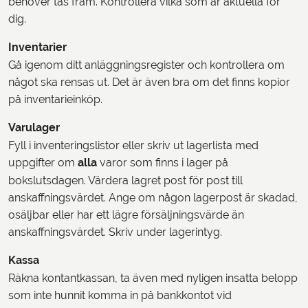
behöver tas fram. Kontrollera vilka som är aktuella för
dig.
Inventarier
Gå igenom ditt anläggningsregister och kontrollera om
något ska rensas ut. Det är även bra om det finns kopior
på inventarieinköp.
Varulager
Fyll i inventeringslistor eller skriv ut lagerlista med
uppgifter om
alla
varor som finns i lager på
bokslutsdagen. Värdera lagret post för post till
anskaffningsvärdet. Ange om någon lagerpost är skadad,
osäljbar eller har ett lägre försäljningsvärde än
anskaffningsvärdet. Skriv under lagerintyg.
Kassa
Räkna kontantkassan, ta även med nyligen insatta belopp
som inte hunnit komma in på bankkontot vid